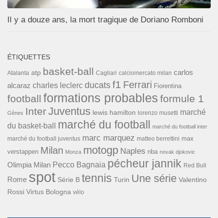
Il y a douze ans, la mort tragique de Doriano Romboni
ÉTIQUETTES
basket-ball
carlos
atp
Cagliari
calciomercato milan
Atalanta
f1
Ferrari
ducats
alcaraz
charles leclerc
Fiorentina
formations probables
football
formule 1
Inter
Juventus
marché
lewis hamilton
lorenzo musetti
Gênes
marché du football
du basket-ball
marché du football inter
marc marquez
max
marché du football juventus
matteo berrettini
motogp
Milan
Naples
verstappen
nba
Monza
novak djokovic
pécheur jannik
Pecco Bagnaia
Olimpia Milan
Red Bull
spot
tennis
Une série
Rome
Turin
Valentino
Série B
Rossi
Virtus Bologna
vélo