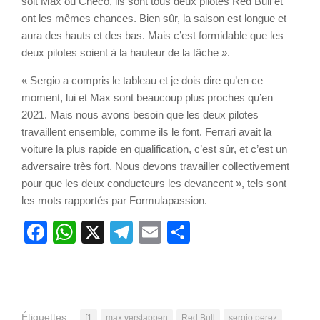
soit Max ou Checo, ils sont tous deux pilotes Red Bull et
ont les mêmes chances. Bien sûr, la saison est longue et
aura des hauts et des bas. Mais c’est formidable que les
deux pilotes soient à la hauteur de la tâche ».
« Sergio a compris le tableau et je dois dire qu’en ce
moment, lui et Max sont beaucoup plus proches qu’en
2021. Mais nous avons besoin que les deux pilotes
travaillent ensemble, comme ils le font. Ferrari avait la
voiture la plus rapide en qualification, c’est sûr, et c’est un
adversaire très fort. Nous devons travailler collectivement
pour que les deux conducteurs les devancent », tels sont
les mots rapportés par Formulapassion.
Facebook
WhatsApp
X
Telegram
Email
Partager
Étiquettes :
f1
max verstappen
Red Bull
sergio perez