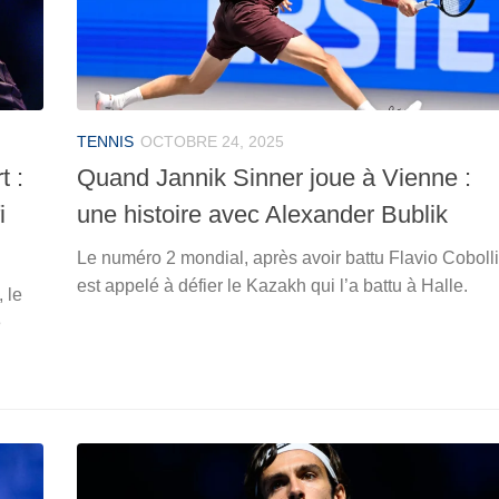
TENNIS
OCTOBRE 24, 2025
t :
Quand Jannik Sinner joue à Vienne :
i
une histoire avec Alexander Bublik
Le numéro 2 mondial, après avoir battu Flavio Cobolli
est appelé à défier le Kazakh qui l’a battu à Halle.
 le
e