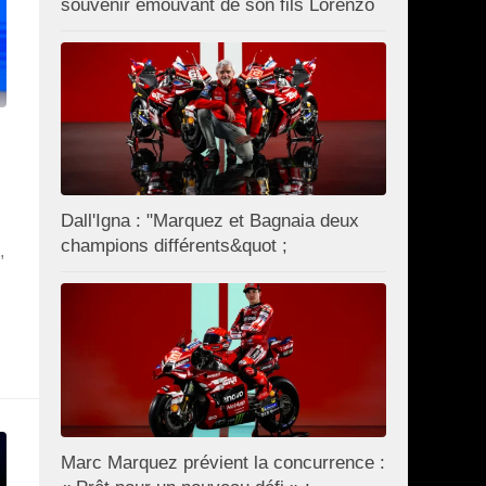
souvenir émouvant de son fils Lorenzo
Dall'Igna : "Marquez et Bagnaia deux
champions différents&quot ;
,
Marc Marquez prévient la concurrence :