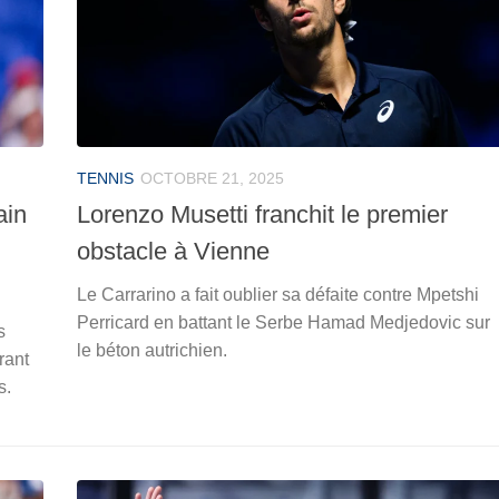
TENNIS
OCTOBRE 21, 2025
ain
Lorenzo Musetti franchit le premier
obstacle à Vienne
Le Carrarino a fait oublier sa défaite contre Mpetshi
Perricard en battant le Serbe Hamad Medjedovic sur
s
le béton autrichien.
rant
s.