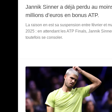
Jannik Sinner a déjà perdu au moin
millions d’euros en bonus ATP.
La raison en est sa suspension entre février et m
2025 : en attendant les ATP Finals, Jannik Sinne
toutefois se consoler.