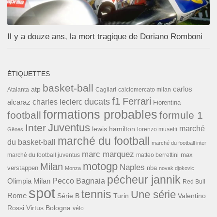
Il y a douze ans, la mort tragique de Doriano Romboni
ÉTIQUETTES
basket-ball
carlos
atp
Cagliari
calciomercato milan
Atalanta
f1
Ferrari
ducats
alcaraz
charles leclerc
Fiorentina
formations probables
football
formule 1
Inter
Juventus
marché
lewis hamilton
lorenzo musetti
Gênes
marché du football
du basket-ball
marché du football inter
marc marquez
max
marché du football juventus
matteo berrettini
motogp
Milan
Naples
verstappen
nba
Monza
novak djokovic
pécheur jannik
Pecco Bagnaia
Olimpia Milan
Red Bull
spot
tennis
Une série
Rome
Turin
Valentino
Série B
Rossi
Virtus Bologna
vélo