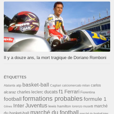
Il y a douze ans, la mort tragique de Doriano Romboni
ÉTIQUETTES
basket-ball
carlos
atp
Cagliari
calciomercato milan
Atalanta
f1
Ferrari
ducats
alcaraz
charles leclerc
Fiorentina
formations probables
football
formule 1
Inter
Juventus
marché
lewis hamilton
lorenzo musetti
Gênes
marché du football
du basket-ball
marché du football inter