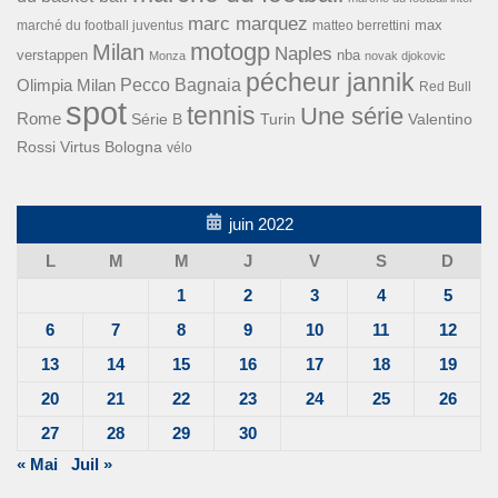
marc marquez
max
marché du football juventus
matteo berrettini
motogp
Milan
Naples
verstappen
nba
Monza
novak djokovic
pécheur jannik
Pecco Bagnaia
Olimpia Milan
Red Bull
spot
tennis
Une série
Rome
Turin
Valentino
Série B
Rossi
Virtus Bologna
vélo
juin 2022
L
M
M
J
V
S
D
1
2
3
4
5
6
7
8
9
10
11
12
13
14
15
16
17
18
19
20
21
22
23
24
25
26
27
28
29
30
« Mai
Juil »