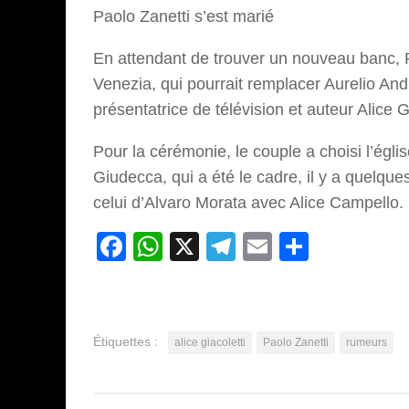
Paolo Zanetti s’est marié
En attendant de trouver un nouveau banc, P
Venezia, qui pourrait remplacer Aurelio An
présentatrice de télévision et auteur Alice 
Pour la cérémonie, le couple a choisi l’églis
Giudecca, qui a été le cadre, il y a quelqu
celui d’Alvaro Morata avec Alice Campello.
Facebook
WhatsApp
X
Telegram
Email
Partage
Étiquettes :
alice giacoletti
Paolo Zanetti
rumeurs