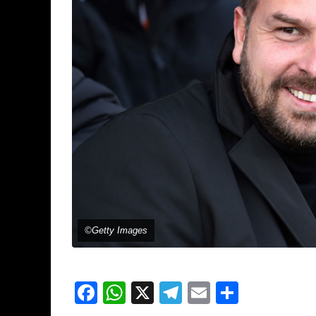
©Getty Images
Facebook
WhatsApp
X
Telegram
Email
Partage