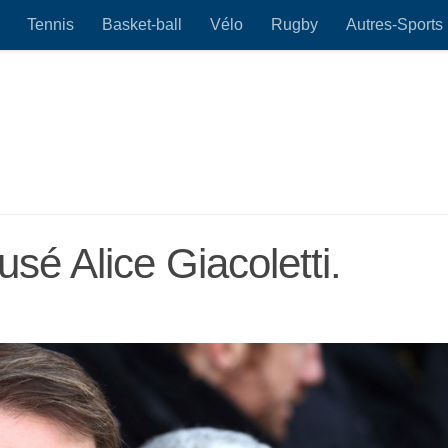
Tennis
Basket-ball
Vélo
Rugby
Autres-Sports
sé Alice Giacoletti.