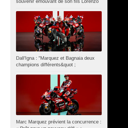
souvenir émouvant de son fils Lorenzo
Dall'Igna : "Marquez et Bagnaia deux
champions différents&quot ;
Marc Marquez prévient la concurrence :