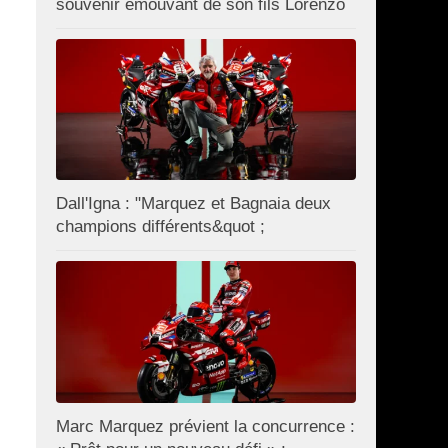
souvenir émouvant de son fils Lorenzo
Dall'Igna : "Marquez et Bagnaia deux
champions différents&quot ;
Marc Marquez prévient la concurrence :