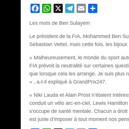
Facebook
WhatsApp
X
Telegram
Email
Partage
Les mots de Ben Sulayem
Le président de la FIA, Mohammed Ben Sula
Sebastian Vettel, mais cette fois, les bijou
« Malheureusement, le monde du sport autom
FIA prévoit la neutralité sur certaines ques
que lorsque cela les arrange. Je suis plus r
« , a-t-il expliqué à GrandPrix247.
« Niki Lauda et Alain Prost n’étaient intére
conduit un vélo arc-en-ciel, Lewis Hamilton
s’occupe de santé mentale. Chacun a droit à
est juste d’imposer à tout moment nos pensé