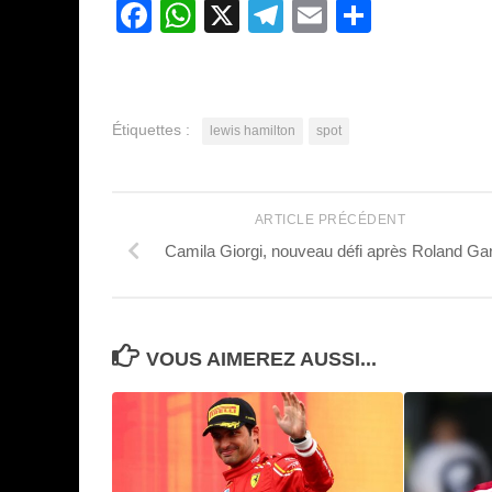
Facebook
WhatsApp
X
Telegram
Email
Partage
Étiquettes :
lewis hamilton
spot
ARTICLE PRÉCÉDENT
Camila Giorgi, nouveau défi après Roland Ga
VOUS AIMEREZ AUSSI...