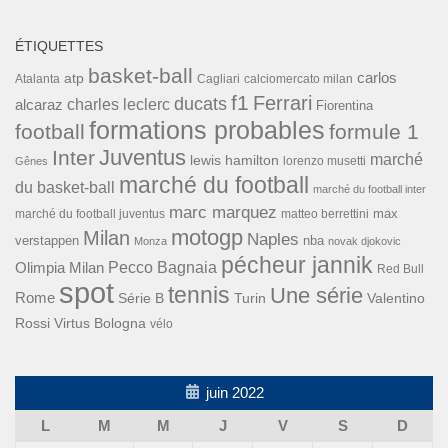
ÉTIQUETTES
basket-ball
carlos
atp
Cagliari
calciomercato milan
Atalanta
f1
Ferrari
ducats
alcaraz
charles leclerc
Fiorentina
formations probables
football
formule 1
Inter
Juventus
marché
lewis hamilton
lorenzo musetti
Gênes
marché du football
du basket-ball
marché du football inter
marc marquez
max
marché du football juventus
matteo berrettini
motogp
Milan
Naples
verstappen
nba
Monza
novak djokovic
pécheur jannik
Pecco Bagnaia
Olimpia Milan
Red Bull
spot
tennis
Une série
Rome
Turin
Valentino
Série B
Rossi
Virtus Bologna
vélo
juin 2022
L
M
M
J
V
S
D