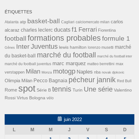
ÉTIQUETTES
basket-ball
carlos
atp
Cagliari
calciomercato milan
Atalanta
f1
Ferrari
ducats
alcaraz
charles leclerc
Fiorentina
formations probables
football
formule 1
Inter
Juventus
marché
lewis hamilton
lorenzo musetti
Gênes
marché du football
du basket-ball
marché du football inter
marc marquez
max
marché du football juventus
matteo berrettini
motogp
Milan
Naples
verstappen
nba
Monza
novak djokovic
pécheur jannik
Pecco Bagnaia
Olimpia Milan
Red Bull
spot
tennis
Une série
Rome
Turin
Valentino
Série B
Rossi
Virtus Bologna
vélo
juin 2022
L
M
M
J
V
S
D