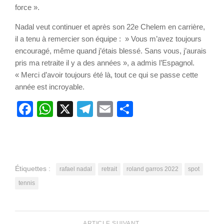
force ».
Nadal veut continuer et après son 22e Chelem en carrière,
il a tenu à remercier son équipe : » Vous m’avez toujours
encouragé, même quand j’étais blessé. Sans vous, j’aurais
pris ma retraite il y a des années », a admis l’Espagnol.
« Merci d’avoir toujours été là, tout ce qui se passe cette
année est incroyable.
Facebook
WhatsApp
X
Telegram
Email
Partager
Étiquettes :
rafael nadal
retrait
roland garros 2022
spot
tennis
ARTICLE SUIVANT