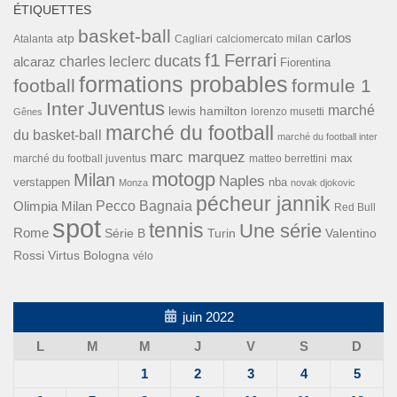
ÉTIQUETTES
basket-ball
carlos
atp
Cagliari
calciomercato milan
Atalanta
f1
Ferrari
ducats
alcaraz
charles leclerc
Fiorentina
formations probables
football
formule 1
Inter
Juventus
marché
lewis hamilton
lorenzo musetti
Gênes
marché du football
du basket-ball
marché du football inter
marc marquez
max
marché du football juventus
matteo berrettini
motogp
Milan
Naples
verstappen
nba
Monza
novak djokovic
pécheur jannik
Pecco Bagnaia
Olimpia Milan
Red Bull
spot
tennis
Une série
Rome
Turin
Valentino
Série B
Rossi
Virtus Bologna
vélo
juin 2022
L
M
M
J
V
S
D
1
2
3
4
5