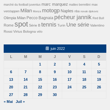
marc marquez
max
marché du football juventus
matteo berrettini
motogp
Milan
Naples
verstappen
nba
Monza
novak djokovic
pécheur jannik
Pecco Bagnaia
Olimpia Milan
Red Bull
spot
tennis
Une série
Rome
Turin
Valentino
Série B
Rossi
Virtus Bologna
vélo
juin 2022
L
M
M
J
V
S
D
1
2
3
4
5
6
7
8
9
10
11
12
13
14
15
16
17
18
19
20
21
22
23
24
25
26
27
28
29
30
« Mai
Juil »