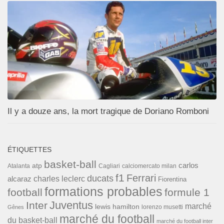
Il y a douze ans, la mort tragique de Doriano Romboni
ÉTIQUETTES
basket-ball
carlos
atp
Cagliari
calciomercato milan
Atalanta
f1
Ferrari
ducats
alcaraz
charles leclerc
Fiorentina
formations probables
football
formule 1
Inter
Juventus
marché
lewis hamilton
lorenzo musetti
Gênes
marché du football
du basket-ball
marché du football inter