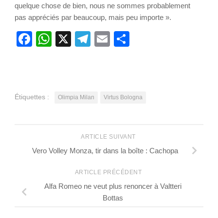
quelque chose de bien, nous ne sommes probablement
pas appréciés par beaucoup, mais peu importe ».
Facebook
WhatsApp
X
Telegram
Email
Partager
Étiquettes :
Olimpia Milan
Virtus Bologna
ARTICLE SUIVANT
Vero Volley Monza, tir dans la boîte : Cachopa
ARTICLE PRÉCÉDENT
Alfa Romeo ne veut plus renoncer à Valtteri
Bottas