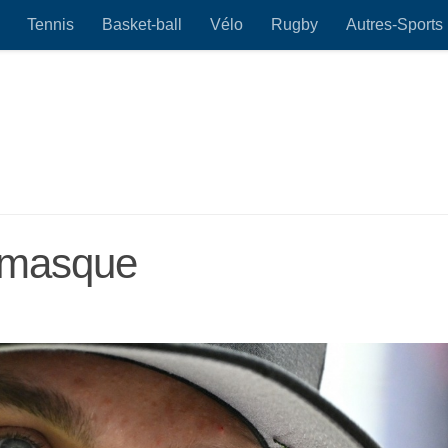
Tennis
Basket-ball
Vélo
Rugby
Autres-Sports
e masque