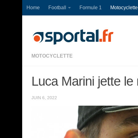
Home
Football
Formule 1
Motocyclette
Skip to content
MOTOCYCLETTE
Luca Marini jette l
JUIN 6, 2022