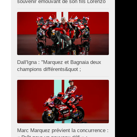
souvenir émouvant de son fils Lorenzo
Dall'Igna : "Marquez et Bagnaia deux
champions différents&quot ;
Marc Marquez prévient la concurrence :