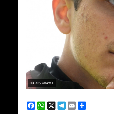
©Getty Images
Facebook
WhatsApp
X
Telegram
Email
Partage