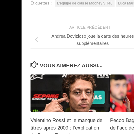
Étiquettes :
L'équipe de course Mooney VR46
Luca Mari
ARTICLE PRÉCÉDENT
Andrea Dovizioso joue la carte des heures
supplémentaires
VOUS AIMEREZ AUSSI...
Valentino Rossi et le manque de
Pecco Bagn
titres après 2009 : l’explication
de l’accid