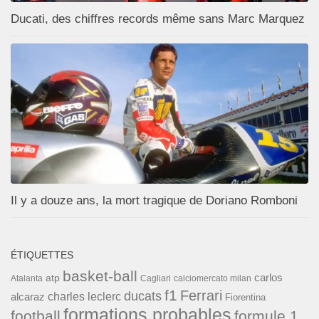
Ducati, des chiffres records même sans Marc Marquez
Il y a douze ans, la mort tragique de Doriano Romboni
ÉTIQUETTES
basket-ball
carlos
atp
Cagliari
calciomercato milan
Atalanta
f1
Ferrari
ducats
alcaraz
charles leclerc
Fiorentina
formations probables
football
formule 1