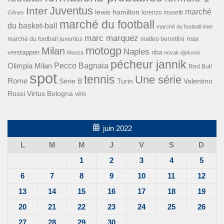
Inter
Juventus
marché
lewis hamilton
lorenzo musetti
Gênes
marché du football
du basket-ball
marché du football inter
marc marquez
max
marché du football juventus
matteo berrettini
motogp
Milan
Naples
verstappen
nba
Monza
novak djokovic
pécheur jannik
Pecco Bagnaia
Olimpia Milan
Red Bull
spot
tennis
Une série
Rome
Turin
Valentino
Série B
Rossi
Virtus Bologna
vélo
juin 2022
L
M
M
J
V
S
D
1
2
3
4
5
6
7
8
9
10
11
12
13
14
15
16
17
18
19
20
21
22
23
24
25
26
27
28
29
30