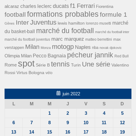
f1
Ferrari
ducats
alcaraz
charles leclerc
Fiorentina
formations probables
football
formule 1
Inter
Juventus
marché
lewis hamilton
lorenzo musetti
Gênes
marché du football
du basket-ball
marché du football inter
marc marquez
max
marché du football juventus
matteo berrettini
motogp
Milan
Naples
verstappen
nba
Monza
novak djokovic
pécheur jannik
Pecco Bagnaia
Olimpia Milan
Red Bull
spot
tennis
Une série
Rome
Turin
Valentino
Série B
Rossi
Virtus Bologna
vélo
juin 2022
L
M
M
J
V
S
D
1
2
3
4
5
6
7
8
9
10
11
12
13
14
15
16
17
18
19