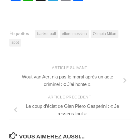
Étiquettes :
basket-ball
ettore messina
Olimpia Milan
spot
ARTICLE SUIVANT
Wout van Aert n’a pas le moral après un acte
criminel : « J’ai honte ».
ARTICLE PRÉCÉDENT
Le coup d’éclat de Gian Piero Gasperini : « Je
ressens tout ».
VOUS AIMEREZ AUSSI...