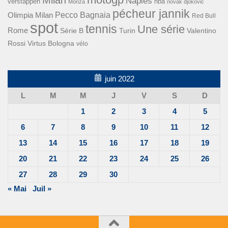
Naples
verstappen
nba
Monza
novak djokovic
pécheur jannik
Pecco Bagnaia
Olimpia Milan
Red Bull
spot
tennis
Une série
Rome
Turin
Valentino
Série B
Rossi
Virtus Bologna
vélo
juin 2022
L
M
M
J
V
S
D
1
2
3
4
5
6
7
8
9
10
11
12
13
14
15
16
17
18
19
20
21
22
23
24
25
26
27
28
29
30
« Mai
Juil »