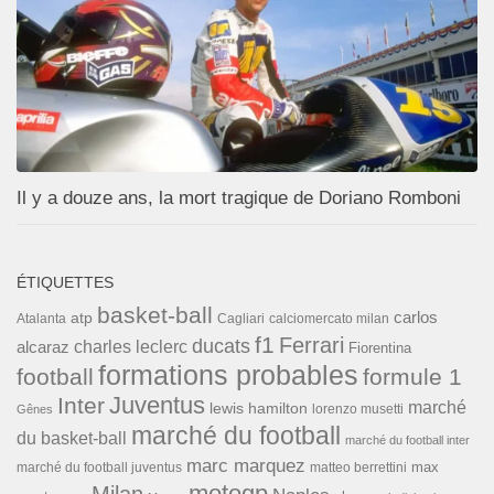
Il y a douze ans, la mort tragique de Doriano Romboni
ÉTIQUETTES
basket-ball
carlos
atp
Cagliari
calciomercato milan
Atalanta
f1
Ferrari
ducats
alcaraz
charles leclerc
Fiorentina
formations probables
football
formule 1
Inter
Juventus
marché
lewis hamilton
lorenzo musetti
Gênes
marché du football
du basket-ball
marché du football inter
marc marquez
max
marché du football juventus
matteo berrettini
motogp
Milan