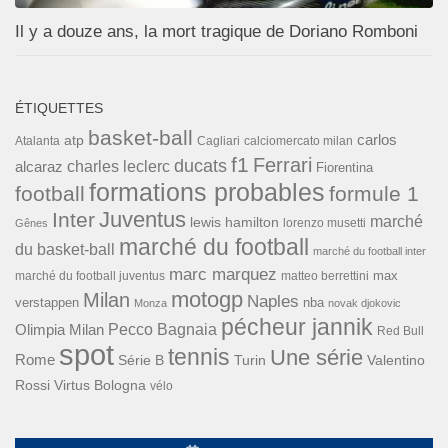
Il y a douze ans, la mort tragique de Doriano Romboni
ÉTIQUETTES
basket-ball
carlos
atp
Cagliari
calciomercato milan
Atalanta
f1
Ferrari
ducats
alcaraz
charles leclerc
Fiorentina
formations probables
football
formule 1
Inter
Juventus
marché
lewis hamilton
lorenzo musetti
Gênes
marché du football
du basket-ball
marché du football inter
marc marquez
max
marché du football juventus
matteo berrettini
motogp
Milan
Naples
verstappen
nba
Monza
novak djokovic
pécheur jannik
Pecco Bagnaia
Olimpia Milan
Red Bull
spot
tennis
Une série
Rome
Turin
Valentino
Série B
Rossi
Virtus Bologna
vélo