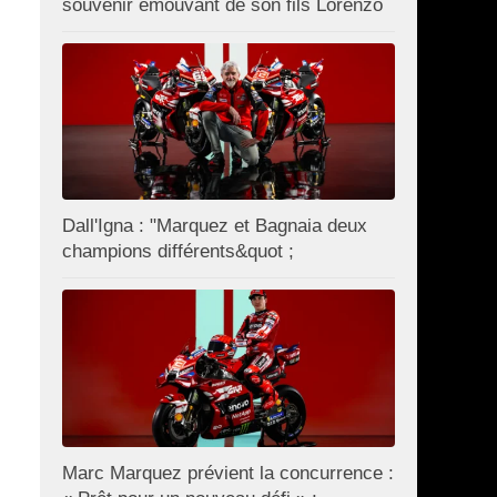
souvenir émouvant de son fils Lorenzo
Dall'Igna : "Marquez et Bagnaia deux
champions différents&quot ;
Marc Marquez prévient la concurrence :