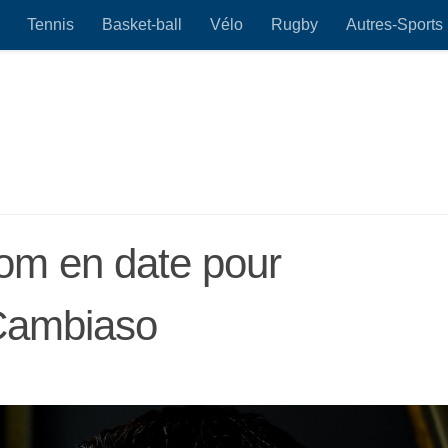
Tennis
Basket-ball
Vélo
Rugby
Autres-Sports
nom en date pour
Cambiaso