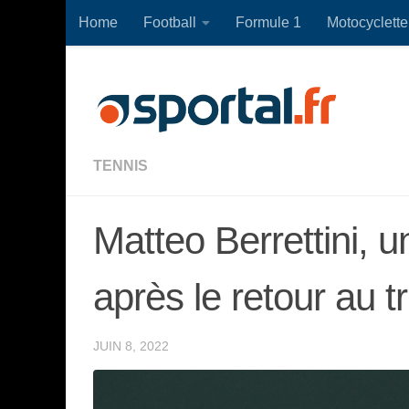
Home
Football
Formule 1
Motocyclette
Skip to content
TENNIS
Matteo Berrettini, u
après le retour au t
JUIN 8, 2022