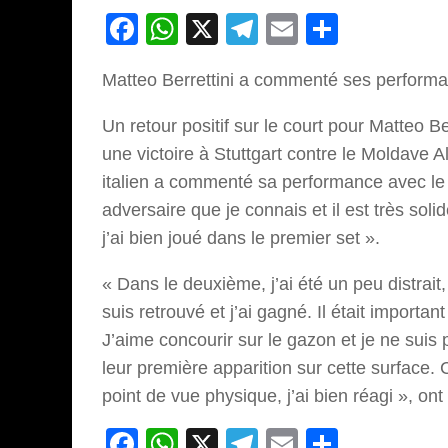
Facebook
WhatsApp
X
Telegram
Email
Partage
Matteo Berrettini a commenté ses performan
Un retour positif sur le court pour Matteo Be
une victoire à Stuttgart contre le Moldave
italien a commenté sa performance avec le s
adversaire que je connais et il est très solid
j’ai bien joué dans le premier set ».
« Dans le deuxième, j’ai été un peu distrait
suis retrouvé et j’ai gagné. Il était importan
J’aime concourir sur le gazon et je ne suis
leur première apparition sur cette surface. 
point de vue physique, j’ai bien réagi », on
Facebook
WhatsApp
X
Telegram
Email
Partage