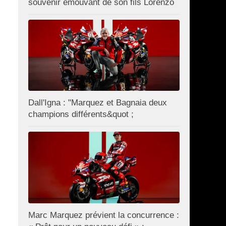
souvenir émouvant de son fils Lorenzo
Dall'Igna : "Marquez et Bagnaia deux
champions différents&quot ;
Marc Marquez prévient la concurrence :