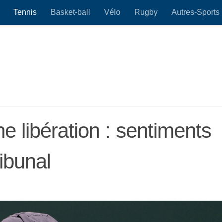
Tennis
Basket-ball
Vélo
Rugby
Autres-Sports
ne libération : sentiments
ribunal