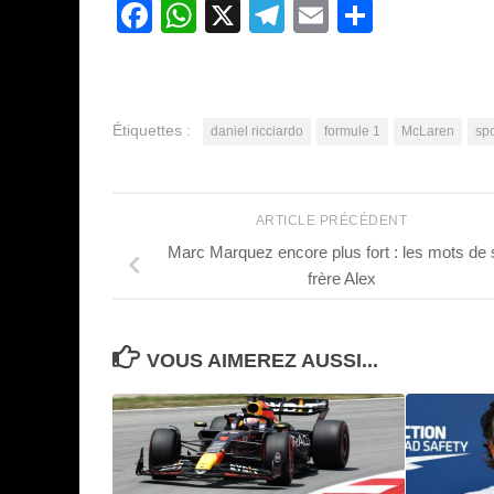
Facebook
WhatsApp
X
Telegram
Email
Partage
Étiquettes :
daniel ricciardo
formule 1
McLaren
sp
ARTICLE PRÉCÉDENT
Marc Marquez encore plus fort : les mots de
frère Alex
VOUS AIMEREZ AUSSI...