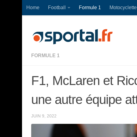
Home
Football
Formule 1
Motocyclette
Skip to content
FORMULE 1
F1, McLaren et Ricc
une autre équipe a
JUIN 9, 2022