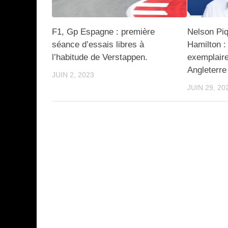
F1, Gp Espagne : première
Nelson Piq
séance d’essais libres à
Hamilton :
l’habitude de Verstappen.
exemplair
Angleterre
JUIN 2, 2023
JUIN 29, 20