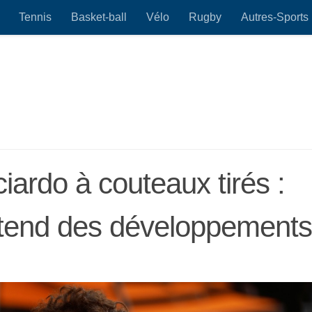
Tennis
Basket-ball
Vélo
Rugby
Autres-Sports
iardo à couteaux tirés :
ttend des développements