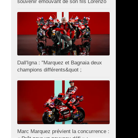
souvenir émouvant de son fils Lorenzo
Dall'Igna : "Marquez et Bagnaia deux
champions différents&quot ;
Marc Marquez prévient la concurrence :