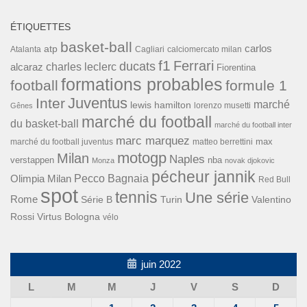
ÉTIQUETTES
basket-ball
carlos
atp
Cagliari
calciomercato milan
Atalanta
f1
Ferrari
ducats
alcaraz
charles leclerc
Fiorentina
formations probables
football
formule 1
Inter
Juventus
marché
lewis hamilton
lorenzo musetti
Gênes
marché du football
du basket-ball
marché du football inter
marc marquez
max
marché du football juventus
matteo berrettini
motogp
Milan
Naples
verstappen
nba
Monza
novak djokovic
pécheur jannik
Pecco Bagnaia
Olimpia Milan
Red Bull
spot
tennis
Une série
Rome
Turin
Valentino
Série B
Rossi
Virtus Bologna
vélo
juin 2022
L
M
M
J
V
S
D