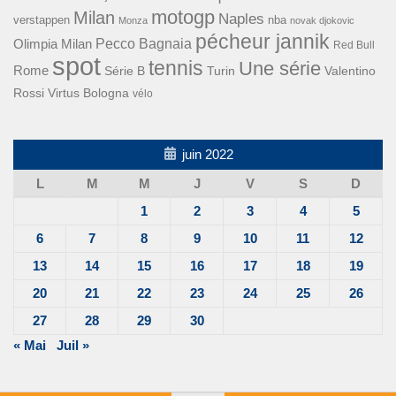
motogp
Milan
Naples
verstappen
nba
Monza
novak djokovic
pécheur jannik
Pecco Bagnaia
Olimpia Milan
Red Bull
spot
tennis
Une série
Rome
Turin
Valentino
Série B
Rossi
Virtus Bologna
vélo
juin 2022
L
M
M
J
V
S
D
1
2
3
4
5
6
7
8
9
10
11
12
13
14
15
16
17
18
19
20
21
22
23
24
25
26
27
28
29
30
« Mai
Juil »