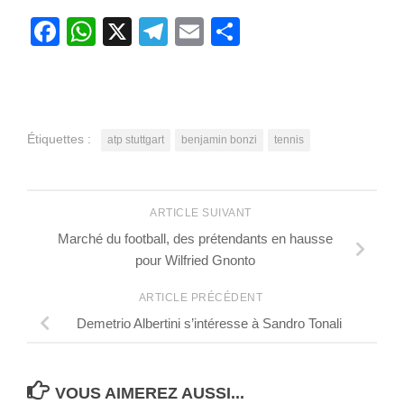
Facebook
WhatsApp
X
Telegram
Email
Partager
Étiquettes :
atp stuttgart
benjamin bonzi
tennis
ARTICLE SUIVANT
Marché du football, des prétendants en hausse
pour Wilfried Gnonto
ARTICLE PRÉCÉDENT
Demetrio Albertini s’intéresse à Sandro Tonali
VOUS AIMEREZ AUSSI...