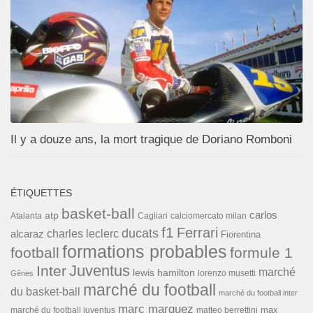
Il y a douze ans, la mort tragique de Doriano Romboni
ÉTIQUETTES
basket-ball
carlos
atp
Cagliari
calciomercato milan
Atalanta
f1
Ferrari
ducats
alcaraz
charles leclerc
Fiorentina
formations probables
football
formule 1
Inter
Juventus
marché
lewis hamilton
lorenzo musetti
Gênes
marché du football
du basket-ball
marché du football inter
marc marquez
max
marché du football juventus
matteo berrettini