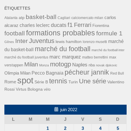
ÉTIQUETTES
basket-ball
carlos
atp
Cagliari
calciomercato milan
Atalanta
f1
Ferrari
ducats
alcaraz
charles leclerc
Fiorentina
formations probables
football
formule 1
Inter
Juventus
marché
lewis hamilton
lorenzo musetti
Gênes
marché du football
du basket-ball
marché du football inter
marc marquez
max
marché du football juventus
matteo berrettini
motogp
Milan
Naples
verstappen
nba
Monza
novak djokovic
pécheur jannik
Pecco Bagnaia
Olimpia Milan
Red Bull
spot
tennis
Une série
Rome
Turin
Valentino
Série B
Rossi
Virtus Bologna
vélo
juin 2022
L
M
M
J
V
S
D
1
2
3
4
5