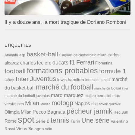
Il y a douze ans, la mort tragique de Doriano Romboni
ÉTIQUETTES
basket-ball
carlos
atp
Cagliari
calciomercato milan
Atalanta
f1
Ferrari
ducats
alcaraz
charles leclerc
Fiorentina
formations probables
football
formule 1
Inter
Juventus
marché
lewis hamilton
lorenzo musetti
Gênes
marché du football
du basket-ball
marché du football inter
marc marquez
max
marché du football juventus
matteo berrettini
motogp
Milan
Naples
verstappen
nba
Monza
novak djokovic
pécheur jannik
Pecco Bagnaia
Olimpia Milan
Red Bull
spot
tennis
Une série
Rome
Turin
Valentino
Série B
Rossi
Virtus Bologna
vélo