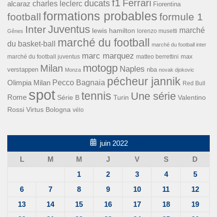
f1
Ferrari
ducats
alcaraz
charles leclerc
Fiorentina
formations probables
football
formule 1
Inter
Juventus
marché
lewis hamilton
lorenzo musetti
Gênes
marché du football
du basket-ball
marché du football inter
marc marquez
max
marché du football juventus
matteo berrettini
motogp
Milan
Naples
verstappen
nba
Monza
novak djokovic
pécheur jannik
Pecco Bagnaia
Olimpia Milan
Red Bull
spot
tennis
Une série
Rome
Turin
Valentino
Série B
Rossi
Virtus Bologna
vélo
juin 2022
L
M
M
J
V
S
D
1
2
3
4
5
6
7
8
9
10
11
12
13
14
15
16
17
18
19