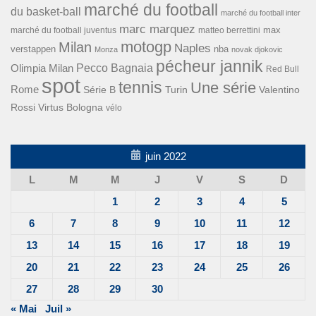
marché du football
du basket-ball
marché du football inter
marc marquez
max
marché du football juventus
matteo berrettini
motogp
Milan
Naples
verstappen
nba
Monza
novak djokovic
pécheur jannik
Pecco Bagnaia
Olimpia Milan
Red Bull
spot
tennis
Une série
Rome
Turin
Valentino
Série B
Rossi
Virtus Bologna
vélo
juin 2022
L
M
M
J
V
S
D
1
2
3
4
5
6
7
8
9
10
11
12
13
14
15
16
17
18
19
20
21
22
23
24
25
26
27
28
29
30
« Mai
Juil »