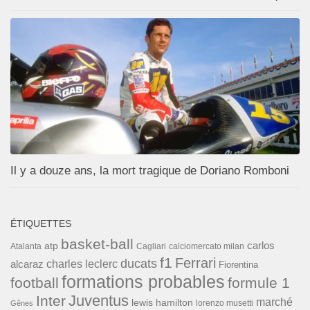
Il y a douze ans, la mort tragique de Doriano Romboni
ÉTIQUETTES
basket-ball
carlos
atp
Cagliari
calciomercato milan
Atalanta
f1
Ferrari
ducats
alcaraz
charles leclerc
Fiorentina
formations probables
football
formule 1
Inter
Juventus
marché
lewis hamilton
lorenzo musetti
Gênes