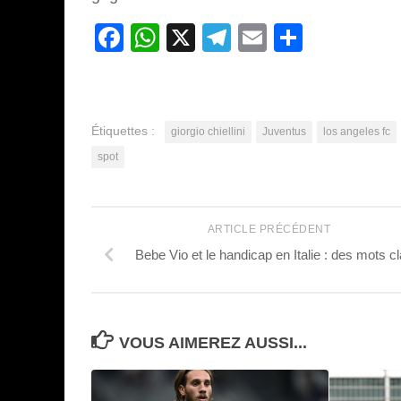
Facebook
WhatsApp
X
Telegram
Email
Partage
Étiquettes :
giorgio chiellini
Juventus
los angeles fc
spot
ARTICLE PRÉCÉDENT
Bebe Vio et le handicap en Italie : des mots cl
VOUS AIMEREZ AUSSI...