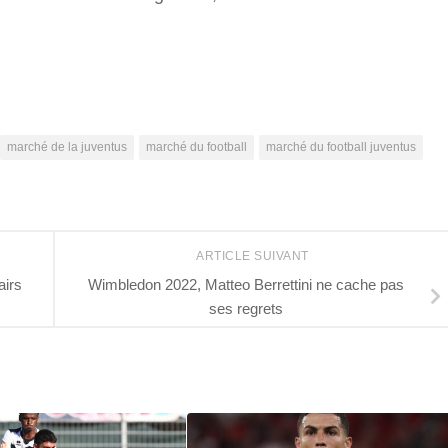
r
marché de la juventus
marché du football
marché du football juventus
ARTICLE SUIVANT
airs
Wimbledon 2022, Matteo Berrettini ne cache pas
ses regrets