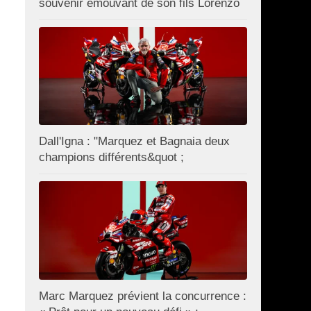
souvenir émouvant de son fils Lorenzo
Dall'Igna : "Marquez et Bagnaia deux
champions différents&quot ;
Marc Marquez prévient la concurrence :