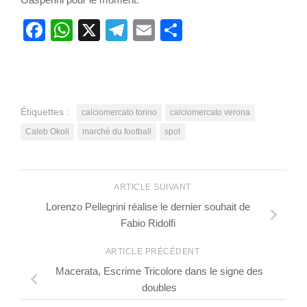
Facebook
WhatsApp
X
Telegram
Email
Partager
Étiquettes :
calciomercato torino
calciomercato verona
Caleb Okoli
marché du football
spot
ARTICLE SUIVANT
Lorenzo Pellegrini réalise le dernier souhait de
Fabio Ridolfi
ARTICLE PRÉCÉDENT
Macerata, Escrime Tricolore dans le signe des
doubles