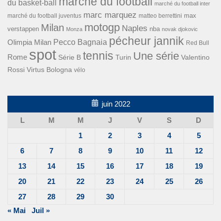
marché du football
du basket-ball
marché du football inter
marc marquez
max
marché du football juventus
matteo berrettini
motogp
Milan
Naples
verstappen
nba
Monza
novak djokovic
pécheur jannik
Pecco Bagnaia
Olimpia Milan
Red Bull
spot
tennis
Une série
Rome
Turin
Valentino
Série B
Rossi
Virtus Bologna
vélo
juin 2022
L
M
M
J
V
S
D
1
2
3
4
5
6
7
8
9
10
11
12
13
14
15
16
17
18
19
20
21
22
23
24
25
26
27
28
29
30
« Mai
Juil »