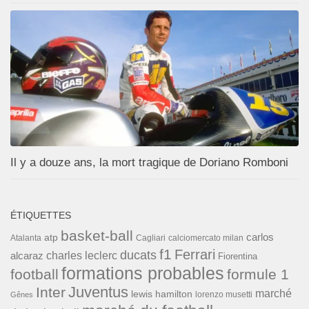
Il y a douze ans, la mort tragique de Doriano Romboni
ÉTIQUETTES
basket-ball
carlos
atp
Cagliari
calciomercato milan
Atalanta
f1
Ferrari
ducats
alcaraz
charles leclerc
Fiorentina
formations probables
football
formule 1
Inter
Juventus
marché
lewis hamilton
lorenzo musetti
Gênes