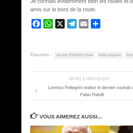
Je connais évidemment bien les routes et le
amis sur le bord de la route.
Facebook
WhatsApp
X
Telegram
Email
Partage
Étiquettes :
équipe d'émirats d'uae
tadej pogacar
tou
ARTICLE PRÉCÉDENT
Lorenzo Pellegrini réalise le dernier souhait 
Fabio Ridolfi
VOUS AIMEREZ AUSSI...