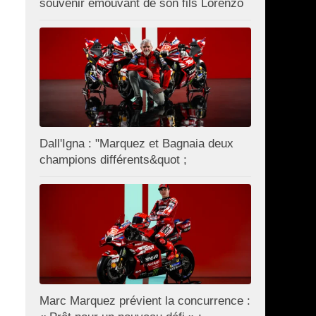
souvenir émouvant de son fils Lorenzo
Dall'Igna : "Marquez et Bagnaia deux
champions différents&quot ;
Marc Marquez prévient la concurrence :