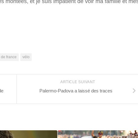
s montées, et je suis impatient de voir ma famille et me
r
r de france
vélo
ARTICLE SUIVANT
de
Palermo-Padova a laissé des traces