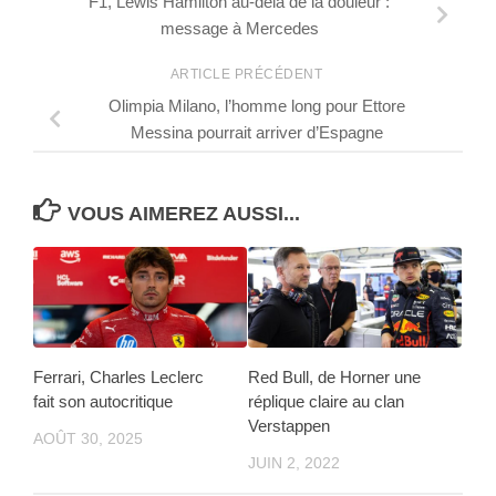
F1, Lewis Hamilton au-delà de la douleur :
message à Mercedes
ARTICLE PRÉCÉDENT
Olimpia Milano, l’homme long pour Ettore
Messina pourrait arriver d’Espagne
VOUS AIMEREZ AUSSI...
Ferrari, Charles Leclerc
Red Bull, de Horner une
fait son autocritique
réplique claire au clan
Verstappen
AOÛT 30, 2025
JUIN 2, 2022