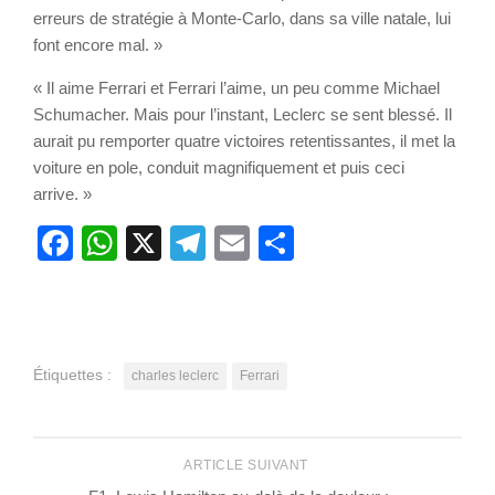
erreurs de stratégie à Monte-Carlo, dans sa ville natale, lui
font encore mal. »
« Il aime Ferrari et Ferrari l’aime, un peu comme Michael
Schumacher. Mais pour l’instant, Leclerc se sent blessé. Il
aurait pu remporter quatre victoires retentissantes, il met la
voiture en pole, conduit magnifiquement et puis ceci
arrive. »
Facebook
WhatsApp
X
Telegram
Email
Partager
Étiquettes :
charles leclerc
Ferrari
ARTICLE SUIVANT