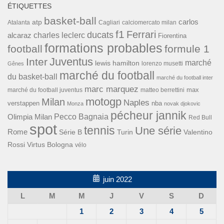
ÉTIQUETTES
basket-ball
carlos
atp
Cagliari
calciomercato milan
Atalanta
f1
Ferrari
ducats
alcaraz
charles leclerc
Fiorentina
formations probables
football
formule 1
Inter
Juventus
marché
lewis hamilton
lorenzo musetti
Gênes
marché du football
du basket-ball
marché du football inter
marc marquez
max
marché du football juventus
matteo berrettini
motogp
Milan
Naples
verstappen
nba
Monza
novak djokovic
pécheur jannik
Pecco Bagnaia
Olimpia Milan
Red Bull
spot
tennis
Une série
Rome
Turin
Valentino
Série B
Rossi
Virtus Bologna
vélo
juin 2022
L
M
M
J
V
S
D
1
2
3
4
5