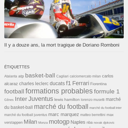
Il y a douze ans, la mort tragique de Doriano Romboni
ÉTIQUETTES
basket-ball
carlos
atp
Cagliari
calciomercato milan
Atalanta
f1
Ferrari
ducats
alcaraz
charles leclerc
Fiorentina
formations probables
football
formule 1
Inter
Juventus
marché
lewis hamilton
lorenzo musetti
Gênes
marché du football
du basket-ball
marché du football inter
marc marquez
max
marché du football juventus
matteo berrettini
motogp
Milan
Naples
verstappen
nba
Monza
novak djokovic