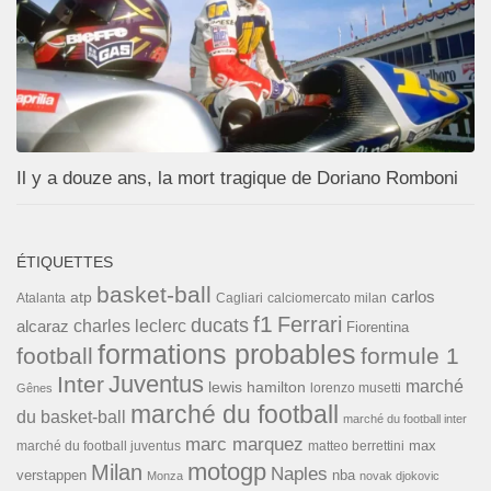
Il y a douze ans, la mort tragique de Doriano Romboni
ÉTIQUETTES
basket-ball
carlos
atp
Cagliari
calciomercato milan
Atalanta
f1
Ferrari
ducats
alcaraz
charles leclerc
Fiorentina
formations probables
football
formule 1
Inter
Juventus
marché
lewis hamilton
lorenzo musetti
Gênes
marché du football
du basket-ball
marché du football inter
marc marquez
max
marché du football juventus
matteo berrettini
motogp
Milan
Naples
verstappen
nba
Monza
novak djokovic