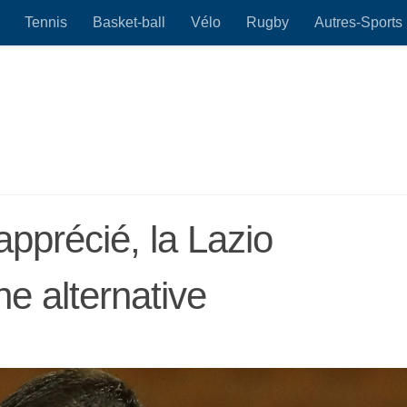
Tennis
Basket-ball
Vélo
Rugby
Autres-Sports
pprécié, la Lazio
une alternative