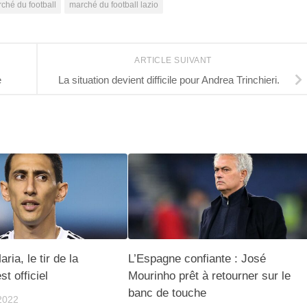
ché du football
marché du football lazio
ARTICLE SUIVANT
e
La situation devient difficile pour Andrea Trinchieri.
ria, le tir de la
L’Espagne confiante : José
t officiel
Mourinho prêt à retourner sur le
banc de touche
2022