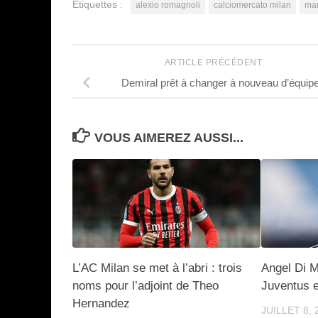
Étiquettes :
alexio romagnoli
calciomercato milan
mar
ARTICLE PRÉCÉDENT
Demiral prêt à changer à nouveau d’équip
VOUS AIMEREZ AUSSI...
L’AC Milan se met à l’abri : trois
Angel Di Ma
noms pour l’adjoint de Theo
Juventus es
Hernandez
JUILLET 8, 