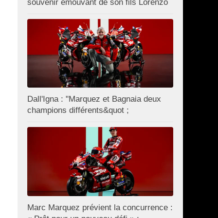
souvenir émouvant de son fils Lorenzo
Dall'Igna : "Marquez et Bagnaia deux
champions différents&quot ;
Marc Marquez prévient la concurrence :