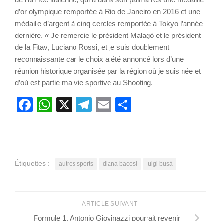
d’or olympique remportée à Rio de Janeiro en 2016 et une
médaille d’argent à cinq cercles remportée à Tokyo l’année
dernière. « Je remercie le président Malagò et le président
de la Fitav, Luciano Rossi, et je suis doublement
reconnaissante car le choix a été annoncé lors d’une
réunion historique organisée par la région où je suis née et
d’où est partie ma vie sportive au Shooting.
Facebook
WhatsApp
X
Telegram
Email
Partager
Étiquettes :
autres sports
diana bacosi
luigi busà
ARTICLE SUIVANT
Formule 1, Antonio Giovinazzi pourrait revenir