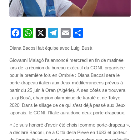
Facebook
WhatsApp
X
Telegram
Email
Partager
Diana Bacosi fait équipe avec Luigi Busà
Giovanni Malagò l’a annoncé mercredi en fin de matinée
lors de la réunion du bureau exécutif du CONI, organisée
pour la première fois en Ombrie : Diana Bacosi sera le
porte-drapeau italien aux Jeux méditerranéens prévus à
partir du 25 juin à Oran (Algérie). À ses côtés se trouvera
Luigi Busà, champion olympique de karaté et de Tokyo
2020. Dans le sillage de ce qui s’est déjà passé aux Jeux
japonais, le CONI, l’Italie aura donc deux porte-drapeaux.
« Je suis honoré d’avoir été choisi comme porte-drapeau »,
a déclaré Bacosi, né à Città della Pieve en 1983 et porteur
de l’armée italienne, qui a dans son palma res une médaille