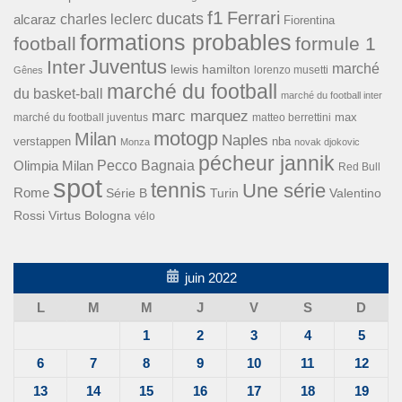
f1
Ferrari
ducats
alcaraz
charles leclerc
Fiorentina
formations probables
football
formule 1
Inter
Juventus
marché
lewis hamilton
lorenzo musetti
Gênes
marché du football
du basket-ball
marché du football inter
marc marquez
max
marché du football juventus
matteo berrettini
motogp
Milan
Naples
verstappen
nba
Monza
novak djokovic
pécheur jannik
Pecco Bagnaia
Olimpia Milan
Red Bull
spot
tennis
Une série
Rome
Turin
Valentino
Série B
Rossi
Virtus Bologna
vélo
juin 2022
L
M
M
J
V
S
D
1
2
3
4
5
6
7
8
9
10
11
12
13
14
15
16
17
18
19