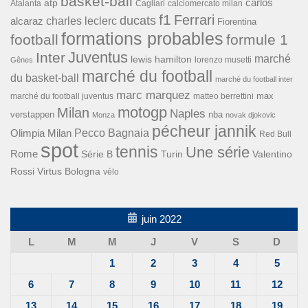
basket-ball
carlos
atp
Cagliari
calciomercato milan
Atalanta
f1
Ferrari
ducats
alcaraz
charles leclerc
Fiorentina
formations probables
football
formule 1
Inter
Juventus
marché
lewis hamilton
lorenzo musetti
Gênes
marché du football
du basket-ball
marché du football inter
marc marquez
max
marché du football juventus
matteo berrettini
motogp
Milan
Naples
verstappen
nba
Monza
novak djokovic
pécheur jannik
Pecco Bagnaia
Olimpia Milan
Red Bull
spot
tennis
Une série
Rome
Turin
Valentino
Série B
Rossi
Virtus Bologna
vélo
juin 2022
L
M
M
J
V
S
D
1
2
3
4
5
6
7
8
9
10
11
12
13
14
15
16
17
18
19