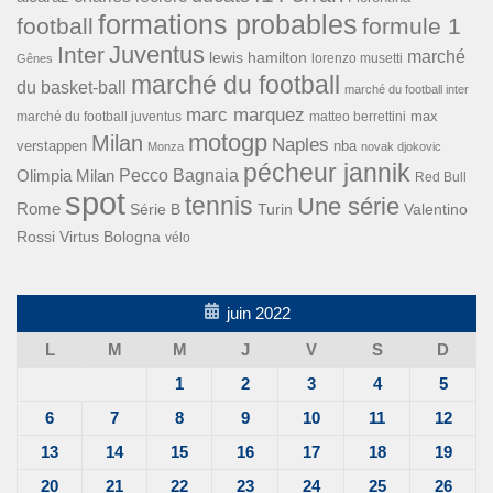
formations probables
football
formule 1
Inter
Juventus
marché
lewis hamilton
lorenzo musetti
Gênes
marché du football
du basket-ball
marché du football inter
marc marquez
max
marché du football juventus
matteo berrettini
motogp
Milan
Naples
verstappen
nba
Monza
novak djokovic
pécheur jannik
Pecco Bagnaia
Olimpia Milan
Red Bull
spot
tennis
Une série
Rome
Turin
Valentino
Série B
Rossi
Virtus Bologna
vélo
juin 2022
L
M
M
J
V
S
D
1
2
3
4
5
6
7
8
9
10
11
12
13
14
15
16
17
18
19
20
21
22
23
24
25
26