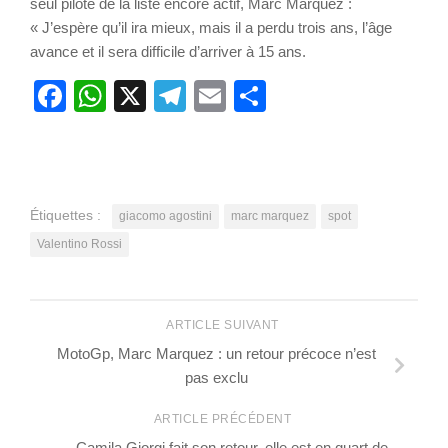
seul pilote de la liste encore actif, Marc Marquez :
« J’espère qu’il ira mieux, mais il a perdu trois ans, l’âge
avance et il sera difficile d’arriver à 15 ans.
Facebook
WhatsApp
X
Telegram
Email
Partager
Étiquettes :
giacomo agostini
marc marquez
spot
Valentino Rossi
ARTICLE SUIVANT
MotoGp, Marc Marquez : un retour précoce n’est
pas exclu
ARTICLE PRÉCÉDENT
Camila Giorgi fait son retour, elle est en quart de