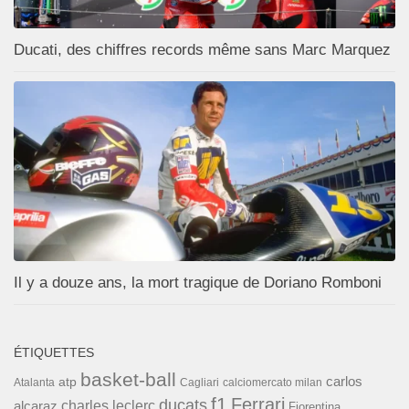
Ducati, des chiffres records même sans Marc Marquez
Il y a douze ans, la mort tragique de Doriano Romboni
ÉTIQUETTES
basket-ball
carlos
atp
Cagliari
calciomercato milan
Atalanta
f1
Ferrari
ducats
alcaraz
charles leclerc
Fiorentina