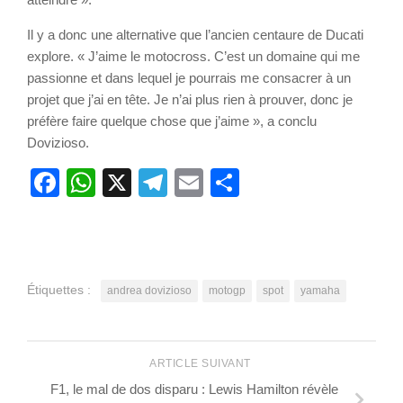
Il y a donc une alternative que l’ancien centaure de Ducati
explore. « J’aime le motocross. C’est un domaine qui me
passionne et dans lequel je pourrais me consacrer à un
projet que j’ai en tête. Je n’ai plus rien à prouver, donc je
préfère faire quelque chose que j’aime », a conclu
Dovizioso.
Facebook
WhatsApp
X
Telegram
Email
Partager
Étiquettes :
andrea dovizioso
motogp
spot
yamaha
ARTICLE SUIVANT
F1, le mal de dos disparu : Lewis Hamilton révèle