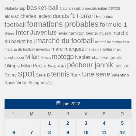
basket-ball
carlos
atp
Cagliari
calciomercato milan
Atalanta
f1
Ferrari
ducats
alcaraz
charles leclerc
Fiorentina
formations probables
football
formule 1
Inter
Juventus
marché
lewis hamilton
lorenzo musetti
Gênes
marché du football
du basket-ball
marché du football inter
marc marquez
max
marché du football juventus
matteo berrettini
motogp
Milan
Naples
verstappen
nba
Monza
novak djokovic
pécheur jannik
Pecco Bagnaia
Olimpia Milan
Red Bull
spot
tennis
Une série
Rome
Turin
Valentino
Série B
Rossi
Virtus Bologna
vélo
juin 2022
L
M
M
J
V
S
D
1
2
3
4
5
6
7
8
9
10
11
12