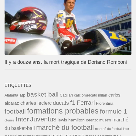
Il y a douze ans, la mort tragique de Doriano Romboni
ÉTIQUETTES
basket-ball
carlos
atp
Cagliari
calciomercato milan
Atalanta
f1
Ferrari
ducats
alcaraz
charles leclerc
Fiorentina
formations probables
football
formule 1
Inter
Juventus
marché
lewis hamilton
lorenzo musetti
Gênes
marché du football
du basket-ball
marché du football inter
marc marquez