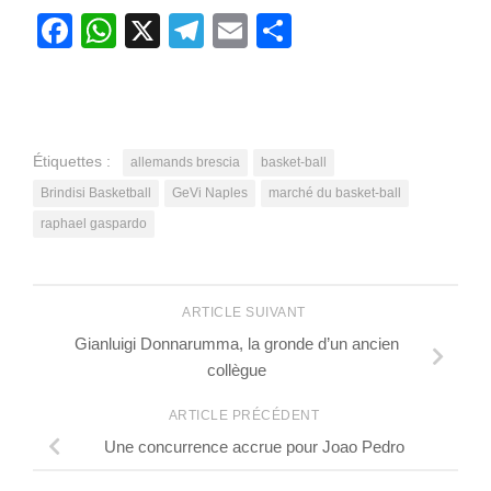
Facebook
WhatsApp
X
Telegram
Email
Partager
Étiquettes :
allemands brescia
basket-ball
Brindisi Basketball
GeVi Naples
marché du basket-ball
raphael gaspardo
ARTICLE SUIVANT
Gianluigi Donnarumma, la gronde d’un ancien
collègue
ARTICLE PRÉCÉDENT
Une concurrence accrue pour Joao Pedro