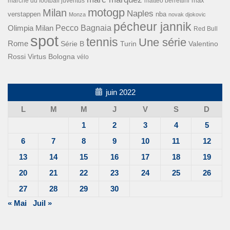
max
marché du football juventus
matteo berrettini
motogp
Milan
Naples
verstappen
nba
Monza
novak djokovic
pécheur jannik
Pecco Bagnaia
Olimpia Milan
Red Bull
spot
tennis
Une série
Rome
Turin
Valentino
Série B
Rossi
Virtus Bologna
vélo
juin 2022
L
M
M
J
V
S
D
1
2
3
4
5
6
7
8
9
10
11
12
13
14
15
16
17
18
19
20
21
22
23
24
25
26
27
28
29
30
« Mai
Juil »