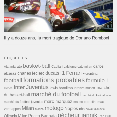
Il y a douze ans, la mort tragique de Doriano Romboni
ÉTIQUETTES
basket-ball
carlos
atp
Cagliari
calciomercato milan
Atalanta
f1
Ferrari
ducats
alcaraz
charles leclerc
Fiorentina
formations probables
football
formule 1
Inter
Juventus
marché
lewis hamilton
lorenzo musetti
Gênes
marché du football
du basket-ball
marché du football inter
marc marquez
max
marché du football juventus
matteo berrettini
motogp
Milan
Naples
verstappen
nba
Monza
novak djokovic
pécheur jannik
Pecco Bagnaia
Olimpia Milan
Red Bull