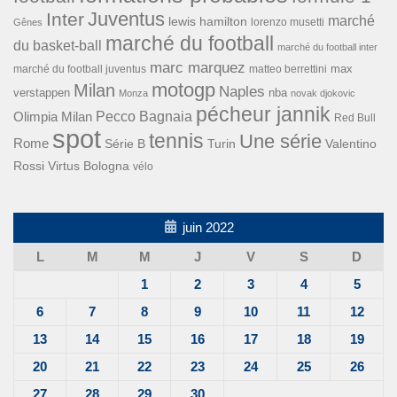
Inter
Juventus
marché
lewis hamilton
lorenzo musetti
Gênes
marché du football
du basket-ball
marché du football inter
marc marquez
max
marché du football juventus
matteo berrettini
motogp
Milan
Naples
verstappen
nba
Monza
novak djokovic
pécheur jannik
Pecco Bagnaia
Olimpia Milan
Red Bull
spot
tennis
Une série
Rome
Turin
Valentino
Série B
Rossi
Virtus Bologna
vélo
juin 2022
L
M
M
J
V
S
D
1
2
3
4
5
6
7
8
9
10
11
12
13
14
15
16
17
18
19
20
21
22
23
24
25
26
27
28
29
30