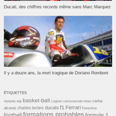
Ducati, des chiffres records même sans Marc Marquez
Il y a douze ans, la mort tragique de Doriano Romboni
ÉTIQUETTES
basket-ball
carlos
atp
Cagliari
calciomercato milan
Atalanta
f1
Ferrari
ducats
alcaraz
charles leclerc
Fiorentina
formations probables
football
formule 1