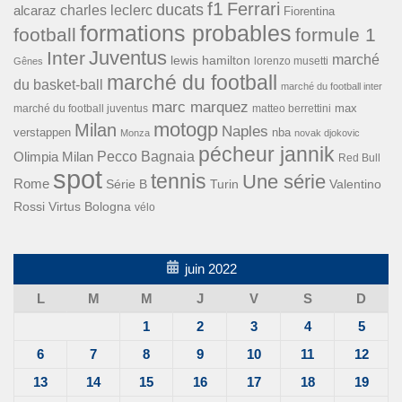
f1
Ferrari
ducats
alcaraz
charles leclerc
Fiorentina
formations probables
football
formule 1
Inter
Juventus
marché
lewis hamilton
lorenzo musetti
Gênes
marché du football
du basket-ball
marché du football inter
marc marquez
max
marché du football juventus
matteo berrettini
motogp
Milan
Naples
verstappen
nba
Monza
novak djokovic
pécheur jannik
Pecco Bagnaia
Olimpia Milan
Red Bull
spot
tennis
Une série
Rome
Turin
Valentino
Série B
Rossi
Virtus Bologna
vélo
juin 2022
L
M
M
J
V
S
D
1
2
3
4
5
6
7
8
9
10
11
12
13
14
15
16
17
18
19