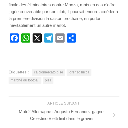
finale des éliminatoires contre Monza, mais en cas d’offre
jugée convenable par son club, il pourrait encore accéder à
la première division la saison prochaine, en portant
inévitablement un autre maillot.
Facebook
WhatsApp
X
Telegram
Email
Partager
Étiquettes :
calciomercato pise
lorenzo lucca
marché du football
pisa
ARTICLE SUIVANT
Moto2 Allemagne : Augusto Fernandez gagne,
Celestino Vietti finit dans le gravier