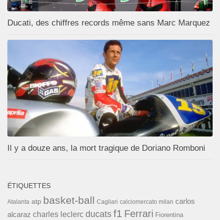
Ducati, des chiffres records même sans Marc Marquez
Il y a douze ans, la mort tragique de Doriano Romboni
ÉTIQUETTES
basket-ball
carlos
atp
Cagliari
calciomercato milan
Atalanta
f1
Ferrari
ducats
alcaraz
charles leclerc
Fiorentina