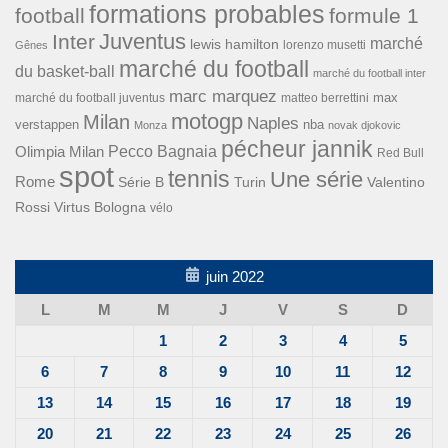
formations probables
football
formule 1
Inter
Juventus
marché
lewis hamilton
lorenzo musetti
Gênes
marché du football
du basket-ball
marché du football inter
marc marquez
max
marché du football juventus
matteo berrettini
motogp
Milan
Naples
verstappen
nba
Monza
novak djokovic
pécheur jannik
Pecco Bagnaia
Olimpia Milan
Red Bull
spot
tennis
Une série
Rome
Turin
Valentino
Série B
Rossi
Virtus Bologna
vélo
juin 2022
L
M
M
J
V
S
D
1
2
3
4
5
6
7
8
9
10
11
12
13
14
15
16
17
18
19
20
21
22
23
24
25
26