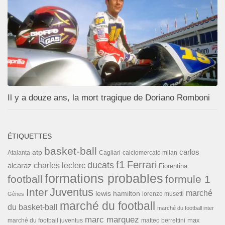
Il y a douze ans, la mort tragique de Doriano Romboni
ÉTIQUETTES
basket-ball
carlos
atp
Cagliari
calciomercato milan
Atalanta
f1
Ferrari
ducats
alcaraz
charles leclerc
Fiorentina
formations probables
football
formule 1
Inter
Juventus
marché
lewis hamilton
lorenzo musetti
Gênes
marché du football
du basket-ball
marché du football inter
marc marquez
max
marché du football juventus
matteo berrettini