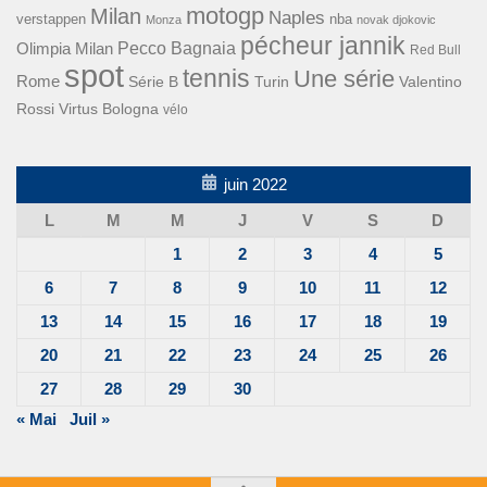
motogp
Milan
Naples
verstappen
nba
Monza
novak djokovic
pécheur jannik
Pecco Bagnaia
Olimpia Milan
Red Bull
spot
tennis
Une série
Rome
Turin
Valentino
Série B
Rossi
Virtus Bologna
vélo
juin 2022
L
M
M
J
V
S
D
1
2
3
4
5
6
7
8
9
10
11
12
13
14
15
16
17
18
19
20
21
22
23
24
25
26
27
28
29
30
« Mai
Juil »