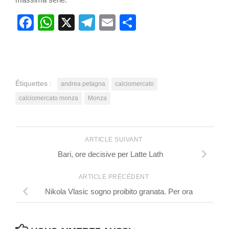
Facebook
WhatsApp
X
Telegram
Email
Partager
Étiquettes :
andrea petagna
calciomercato
calciomercato monza
Monza
ARTICLE SUIVANT
Bari, ore decisive per Latte Lath
ARTICLE PRÉCÉDENT
Nikola Vlasic sogno proibito granata. Per ora