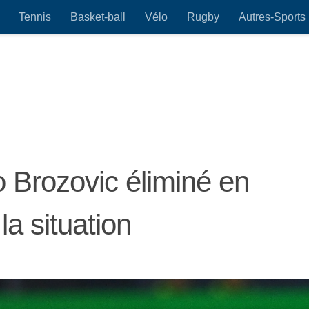
Tennis
Basket-ball
Vélo
Rugby
Autres-Sports
o Brozovic éliminé en
la situation