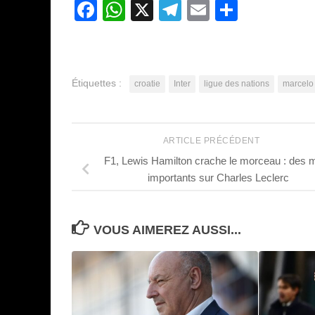
Facebook
WhatsApp
X
Telegram
Email
Partage
Étiquettes :
croatie
Inter
ligue des nations
marcelo
ARTICLE PRÉCÉDENT
F1, Lewis Hamilton crache le morceau : des 
importants sur Charles Leclerc
VOUS AIMEREZ AUSSI...