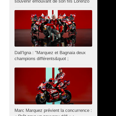
souvenir émouvant de son fils Lorenzo
Dall'Igna : "Marquez et Bagnaia deux
champions différents&quot ;
Marc Marquez prévient la concurrence :