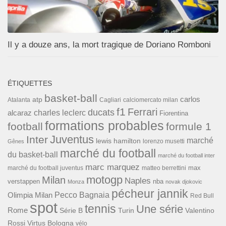
Il y a douze ans, la mort tragique de Doriano Romboni
ÉTIQUETTES
basket-ball
carlos
atp
Cagliari
calciomercato milan
Atalanta
f1
Ferrari
ducats
alcaraz
charles leclerc
Fiorentina
formations probables
football
formule 1
Inter
Juventus
marché
lewis hamilton
lorenzo musetti
Gênes
marché du football
du basket-ball
marché du football inter
marc marquez
max
marché du football juventus
matteo berrettini
motogp
Milan
Naples
verstappen
nba
Monza
novak djokovic
pécheur jannik
Pecco Bagnaia
Olimpia Milan
Red Bull
spot
tennis
Une série
Rome
Turin
Valentino
Série B
Rossi
Virtus Bologna
vélo