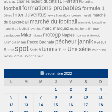
f1
Ferrari
ducats
alcaraz
charles leclerc
Fiorentina
formations probables
football
formule 1
Inter
Juventus
marché
lewis hamilton
lorenzo musetti
Gênes
marché du football
du basket-ball
marché du football inter
marc marquez
max
marché du football juventus
matteo berrettini
motogp
Milan
Naples
verstappen
nba
Monza
novak djokovic
pécheur jannik
Pecco Bagnaia
Olimpia Milan
Red Bull
spot
tennis
Une série
Rome
Turin
Valentino
Série B
Rossi
Virtus Bologna
vélo
septembre 2022
L
M
M
J
V
S
D
1
2
3
4
5
6
7
8
9
10
11
12
13
14
15
16
17
18