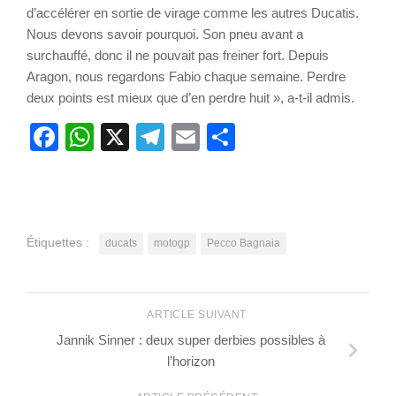
d’accélérer en sortie de virage comme les autres Ducatis.
Nous devons savoir pourquoi. Son pneu avant a
surchauffé, donc il ne pouvait pas freiner fort. Depuis
Aragon, nous regardons Fabio chaque semaine. Perdre
deux points est mieux que d’en perdre huit », a-t-il admis.
Facebook
WhatsApp
X
Telegram
Email
Partager
Étiquettes :
ducats
motogp
Pecco Bagnaia
ARTICLE SUIVANT
Jannik Sinner : deux super derbies possibles à
l’horizon