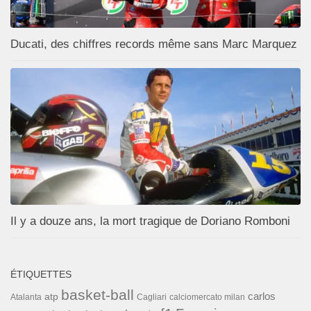
Ducati, des chiffres records même sans Marc Marquez
Il y a douze ans, la mort tragique de Doriano Romboni
ÉTIQUETTES
basket-ball
carlos
atp
Cagliari
calciomercato milan
Atalanta