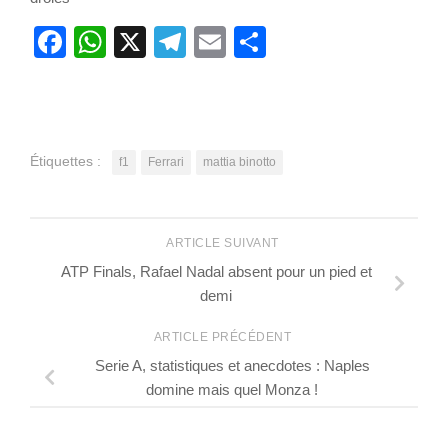
Facebook
WhatsApp
X
Telegram
Email
Partager
Étiquettes :
f1
Ferrari
mattia binotto
ARTICLE SUIVANT
ATP Finals, Rafael Nadal absent pour un pied et
demi
ARTICLE PRÉCÉDENT
Serie A, statistiques et anecdotes : Naples
domine mais quel Monza !