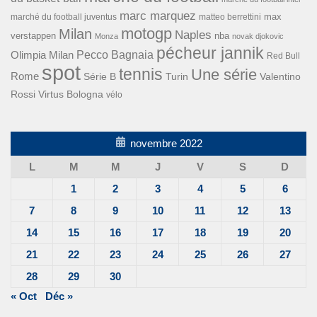
marc marquez
max
marché du football juventus
matteo berrettini
motogp
Milan
Naples
verstappen
nba
Monza
novak djokovic
pécheur jannik
Pecco Bagnaia
Olimpia Milan
Red Bull
spot
tennis
Une série
Rome
Turin
Valentino
Série B
Rossi
Virtus Bologna
vélo
novembre 2022
L
M
M
J
V
S
D
1
2
3
4
5
6
7
8
9
10
11
12
13
14
15
16
17
18
19
20
21
22
23
24
25
26
27
28
29
30
« Oct
Déc »