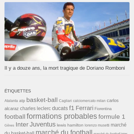
Il y a douze ans, la mort tragique de Doriano Romboni
ÉTIQUETTES
basket-ball
carlos
atp
Cagliari
calciomercato milan
Atalanta
f1
Ferrari
ducats
alcaraz
charles leclerc
Fiorentina
formations probables
football
formule 1
Inter
Juventus
marché
lewis hamilton
lorenzo musetti
Gênes
marché du football
du basket-ball
marché du football inter