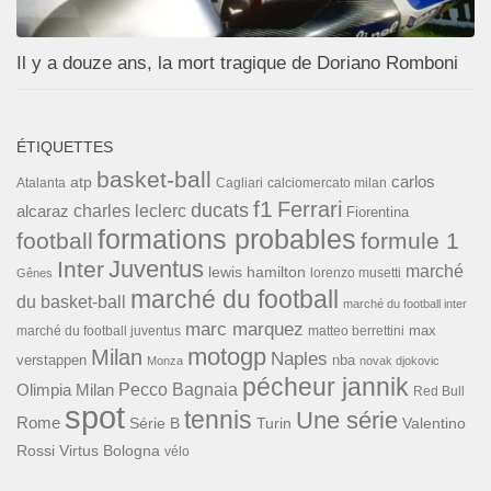
Il y a douze ans, la mort tragique de Doriano Romboni
ÉTIQUETTES
basket-ball
carlos
atp
Cagliari
calciomercato milan
Atalanta
f1
Ferrari
ducats
alcaraz
charles leclerc
Fiorentina
formations probables
football
formule 1
Inter
Juventus
marché
lewis hamilton
lorenzo musetti
Gênes
marché du football
du basket-ball
marché du football inter
marc marquez
max
marché du football juventus
matteo berrettini
motogp
Milan
Naples
verstappen
nba
Monza
novak djokovic
pécheur jannik
Pecco Bagnaia
Olimpia Milan
Red Bull
spot
tennis
Une série
Rome
Turin
Valentino
Série B
Rossi
Virtus Bologna
vélo