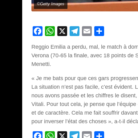
©Getty Images
Facebook
WhatsApp
X
Telegram
Email
Partage
Reggio Emilia a perdu, mal, le match à domi
Verona (70-65 la finale, avec 18 points de 
Menetti.
« Je me bats pour que ces gars progressent
La situation n’est pas facile, c’est évident.
nous avons passée et les chiffres le disen
Vitali. Pour tout cela, je pense que l’équi
et de caractère. Cela me fait souffrir dava
pour inverser l’état des choses », a-t-il déc
Facebook
WhatsApp
X
Telegram
Email
Partage