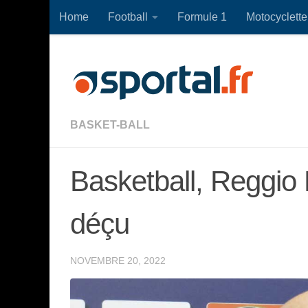
Home
Football
Formule 1
Motocyclette
Skip to content
BASKET-BALL
Basketball, Reggio 
déçu
NOVEMBRE 20, 2022