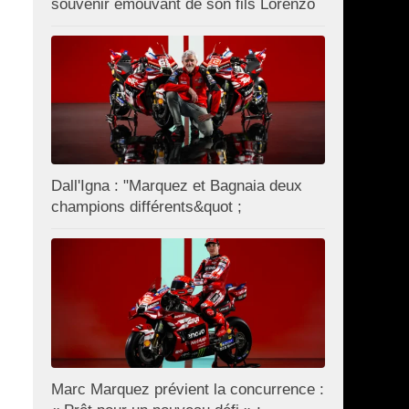
souvenir émouvant de son fils Lorenzo
Dall'Igna : "Marquez et Bagnaia deux
champions différents&quot ;
Marc Marquez prévient la concurrence :