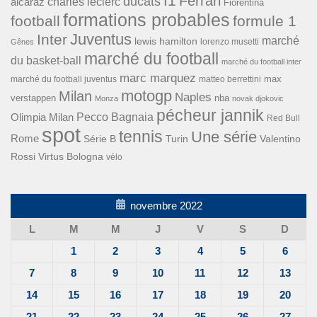
f1
Ferrari
ducats
alcaraz
charles leclerc
Fiorentina
formations probables
football
formule 1
Inter
Juventus
marché
lewis hamilton
lorenzo musetti
Gênes
marché du football
du basket-ball
marché du football inter
marc marquez
max
marché du football juventus
matteo berrettini
motogp
Milan
Naples
verstappen
nba
Monza
novak djokovic
pécheur jannik
Pecco Bagnaia
Olimpia Milan
Red Bull
spot
tennis
Une série
Rome
Turin
Valentino
Série B
Rossi
Virtus Bologna
vélo
novembre 2022
L
M
M
J
V
S
D
1
2
3
4
5
6
7
8
9
10
11
12
13
14
15
16
17
18
19
20
21
22
23
24
25
26
27