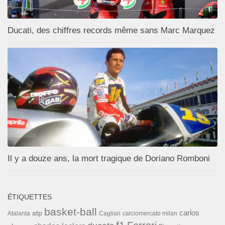
Ducati, des chiffres records même sans Marc Marquez
Il y a douze ans, la mort tragique de Doriano Romboni
ÉTIQUETTES
basket-ball
carlos
atp
Cagliari
calciomercato milan
Atalanta