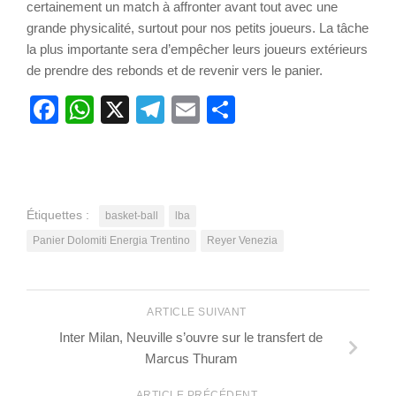
certainement un match à affronter avant tout avec une
grande physicalité, surtout pour nos petits joueurs. La tâche
la plus importante sera d’empêcher leurs joueurs extérieurs
de prendre des rebonds et de revenir vers le panier.
Facebook
WhatsApp
X
Telegram
Email
Partager
Étiquettes :
basket-ball
lba
Panier Dolomiti Energia Trentino
Reyer Venezia
ARTICLE SUIVANT
Inter Milan, Neuville s’ouvre sur le transfert de
Marcus Thuram
ARTICLE PRÉCÉDENT