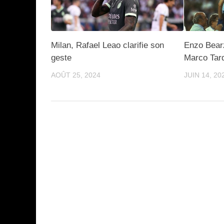
Milan, Rafael Leao clarifie son
Enzo Bearz
geste
Marco Tard
AOÛT 25, 2024
JUIN 14, 20