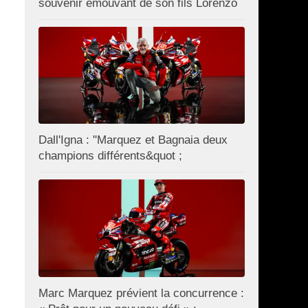
souvenir émouvant de son fils Lorenzo
Dall'Igna : "Marquez et Bagnaia deux
champions différents&quot ;
Marc Marquez prévient la concurrence :