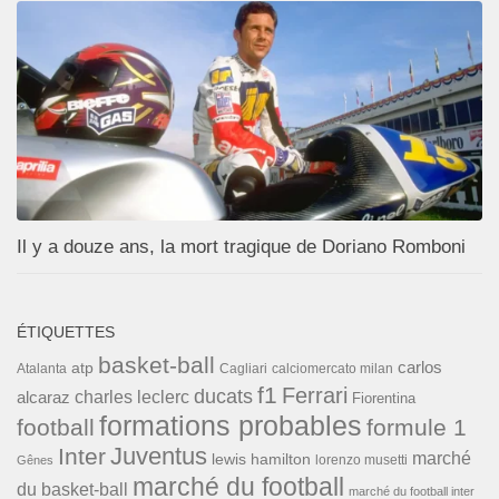
Il y a douze ans, la mort tragique de Doriano Romboni
ÉTIQUETTES
basket-ball
carlos
atp
Cagliari
calciomercato milan
Atalanta
f1
Ferrari
ducats
alcaraz
charles leclerc
Fiorentina
formations probables
football
formule 1
Inter
Juventus
marché
lewis hamilton
lorenzo musetti
Gênes
marché du football
du basket-ball
marché du football inter