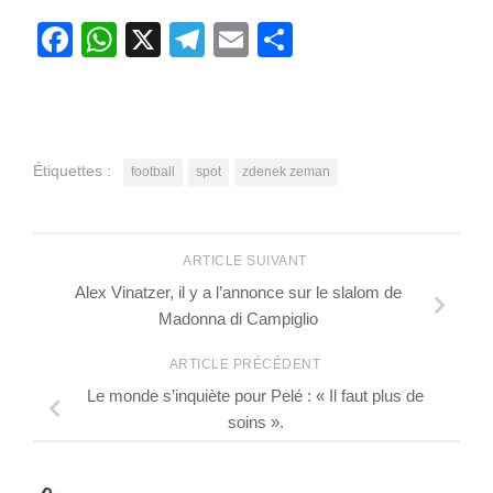
Facebook
WhatsApp
X
Telegram
Email
Partager
Étiquettes :
football
spot
zdenek zeman
ARTICLE SUIVANT
Alex Vinatzer, il y a l’annonce sur le slalom de
Madonna di Campiglio
ARTICLE PRÉCÉDENT
Le monde s’inquiète pour Pelé : « Il faut plus de
soins ».