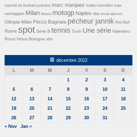
marc marquez
max
marché du football juventus
matteo berrettini
motogp
Milan
Naples
verstappen
nba
Monza
novak djokovic
pécheur jannik
Pecco Bagnaia
Olimpia Milan
Red Bull
spot
tennis
Une série
Rome
Turin
Valentino
Série B
Rossi
Virtus Bologna
vélo
décembre 2022
L
M
M
J
V
S
D
1
2
3
4
5
6
7
8
9
10
11
12
13
14
15
16
17
18
19
20
21
22
23
24
25
26
27
28
29
30
31
« Nov
Jan »